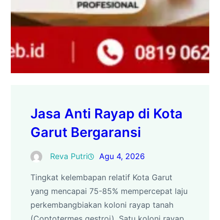
Jasa Anti Rayap di Kota
Garut Bergaransi
Reva Putri
Agu 4, 2026
Tingkat kelembapan relatif Kota Garut
yang mencapai 75-85% mempercepat laju
perkembangbiakan koloni rayap tanah
(Coptotermes gestroi). Satu koloni rayap