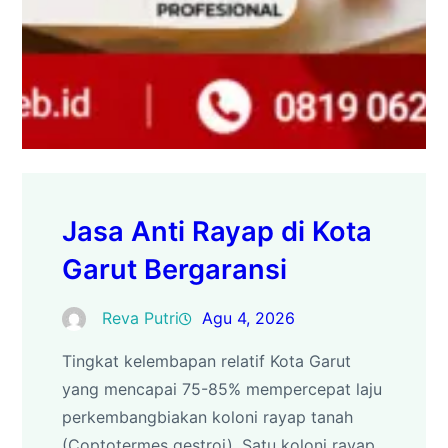
Jasa Anti Rayap di Kota
Garut Bergaransi
Reva Putri
Agu 4, 2026
Tingkat kelembapan relatif Kota Garut
yang mencapai 75-85% mempercepat laju
perkembangbiakan koloni rayap tanah
(Coptotermes gestroi). Satu koloni rayap