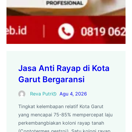
Jasa Anti Rayap di Kota
Garut Bergaransi
Reva Putri
Agu 4, 2026
Tingkat kelembapan relatif Kota Garut
yang mencapai 75-85% mempercepat laju
perkembangbiakan koloni rayap tanah
(Coptotermes gestroi). Satu koloni rayap