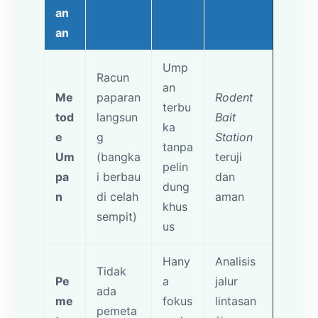
an
an
Ump
Racun
an
Me
paparan
Rodent
terbu
tod
langsun
Bait
ka
e
g
Station
tanpa
Um
(bangka
teruji
pelin
pa
i berbau
dan
dung
n
di celah
aman
khus
sempit)
us
Hany
Analisis
Tidak
Pe
a
jalur
ada
me
fokus
lintasan
pemeta