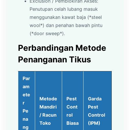
Exclusion / Pemblokiran Akses:
Penutupan celah lubang masuk
menggunakan kawat baja (*steel
wool*) dan penahan bawah pintu
(*door sweep*).
Perbandingan Metode
Penanganan Tikus
Par
am
ete
Metode
Pest
Garda
r
Mandiri
Cont
Pest
Pe
/ Racun
rol
Control
na
Toko
Biasa
(IPM)
ng