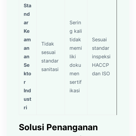
Sta
nd
ar
Serin
Ke
g kali
am
tidak
Sesuai
Tidak
an
memi
standar
sesuai
an
liki
inspeksi
standar
Se
doku
HACCP
sanitasi
kto
men
dan ISO
r
sertif
Ind
ikasi
ust
ri
Solusi Penanganan