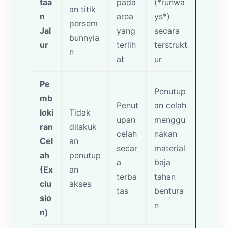
taa
pada
(*runwa
an titik
n
area
ys*)
persem
Jal
yang
secara
bunnyia
ur
terlih
terstrukt
n
at
ur
Pe
Penutup
mb
Penut
an celah
loki
Tidak
upan
menggu
ran
dilakuk
celah
nakan
Cel
an
secar
material
ah
penutup
a
baja
(Ex
an
terba
tahan
clu
akses
tas
bentura
sio
n
n)