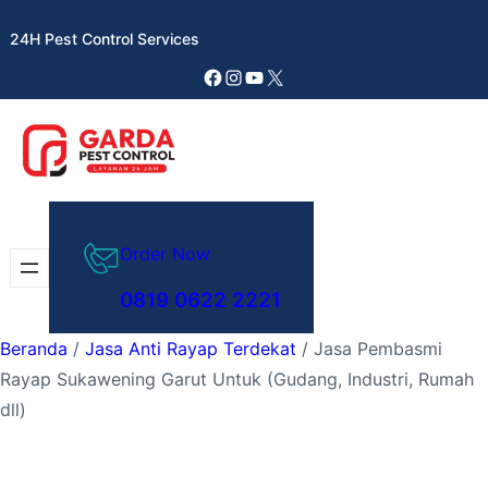
Lewati
24H Pest Control Services
ke
konten
Facebook
Instagram
YouTube
X
Order Now
0819 0622 2221
Beranda
/
Jasa Anti Rayap Terdekat
/ Jasa Pembasmi
Rayap Sukawening Garut Untuk (Gudang, Industri, Rumah
dll)