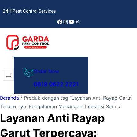
Lewati
24H Pest Control Services
ke
konten
Facebook
Instagram
YouTube
X
Order Now
0819 0622 2221
Beranda
/ Produk dengan tag “Layanan Anti Rayap Garut
Terpercaya: Pengalaman Menangani Infestasi Serius”
Layanan Anti Rayap
Garut Terpercaya: