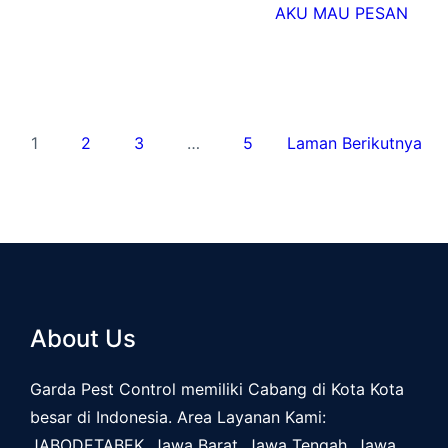
AKU MAU PESAN
1
2
3
…
5
Laman Berikutnya
About Us
Garda Pest Control memiliki Cabang di Kota Kota
besar di Indonesia. Area Layanan Kami:
JABODETABEK, Jawa Barat, Jawa Tengah, Jawa