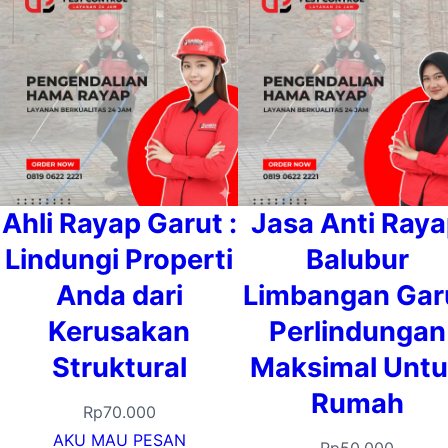
Ahli Rayap Garut :
Jasa Anti Ray
Lindungi Properti
Balubur
Anda dari
Limbangan Gar
Kerusakan
Perlindungan
Struktural
Maksimal Unt
Rumah
Rp
70.000
AKU MAU PESAN
Rp
50.000