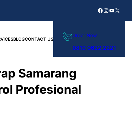
Facebook
Instagram
YouTube
X
Order Now
RVICES
BLOG
CONTACT US
0819 0622 2221
yap Samarang
ol Profesional