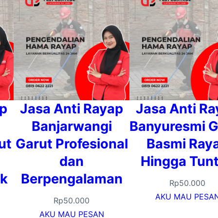
ap
Jasa Anti Rayap
Jasa Anti R
Banjarwangi
Banyuresmi G
ut
Garut Profesional
Basmi Ray
dan
Hingga Tun
uk
Berpengalaman
Rp
50.000
AKU MAU PESA
Rp
50.000
AKU MAU PESAN