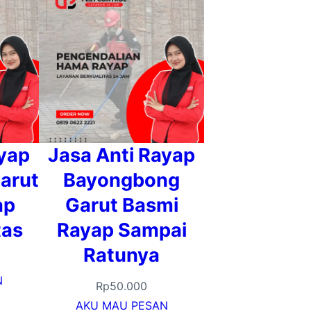
ayap
Jasa Anti Rayap
arut
Bayongbong
ap
Garut Basmi
tas
Rayap Sampai
Ratunya
N
Rp
50.000
AKU MAU PESAN