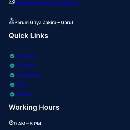
info@gardapestgarut.web.id
Perum Griya Zakira – Garut
Quick Links
About Us
Services
Contact Us
Blog
Career
Working Hours
9 AM – 5 PM