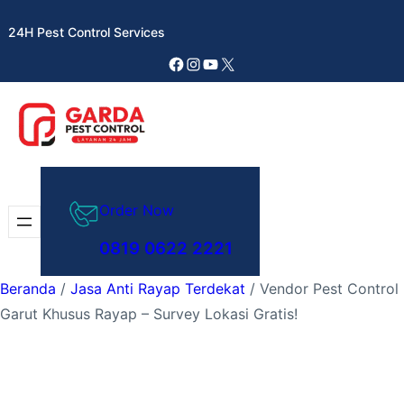
Lewati
24H Pest Control Services
ke
konten
Facebook
Instagram
YouTube
X
Order Now
0819 0622 2221
Beranda
/
Jasa Anti Rayap Terdekat
/ Vendor Pest Control
Garut Khusus Rayap – Survey Lokasi Gratis!