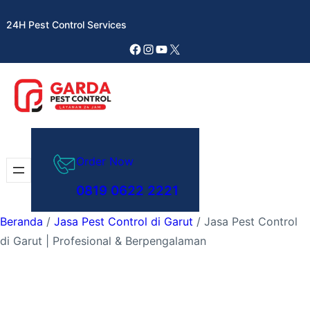
Lewati
24H Pest Control Services
ke
konten
Facebook
Instagram
YouTube
X
Order Now
0819 0622 2221
Beranda
/
Jasa Pest Control di Garut
/ Jasa Pest Control
di Garut | Profesional & Berpengalaman