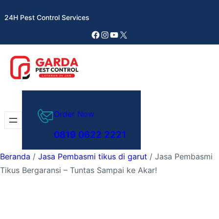
Lewati
24H Pest Control Services
ke
konten
Facebook
Instagram
YouTube
X
Order Now
0819 0622 2221
Beranda
/
Jasa Pembasmi tikus di garut
/ Jasa Pembasmi
Tikus Bergaransi – Tuntas Sampai ke Akar!