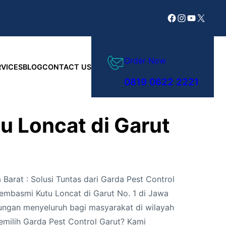
Facebook
Instagram
YouTube
X
Order Now
RVICES
BLOG
CONTACT US
0819 0622 2221
 Loncat di Garut
Barat : Solusi Tuntas dari Garda Pest Control
embasmi Kutu Loncat di Garut No. 1 di Jawa
dungan menyeluruh bagi masyarakat di wilayah
milih Garda Pest Control Garut? Kami