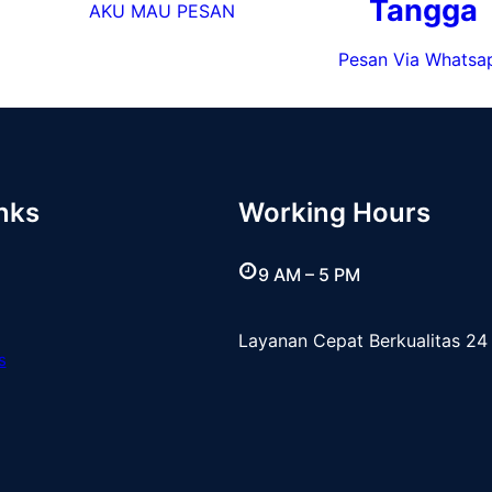
Tangga
AKU MAU PESAN
Pesan Via Whatsa
nks
Working Hours
9 AM – 5 PM
Layanan Cepat Berkualitas 24
s