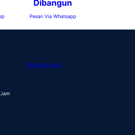
Dibangun
pp
Pesan Via Whatsapp
BOOKING NOW
 Jam