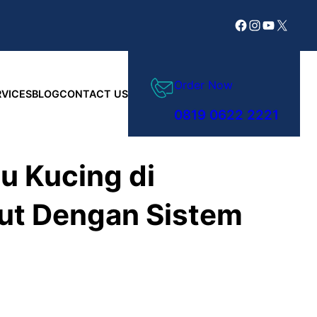
Facebook
Instagram
YouTube
X
Order Now
RVICES
BLOG
CONTACT US
0819 0622 2221
u Kucing di
rut Dengan Sistem