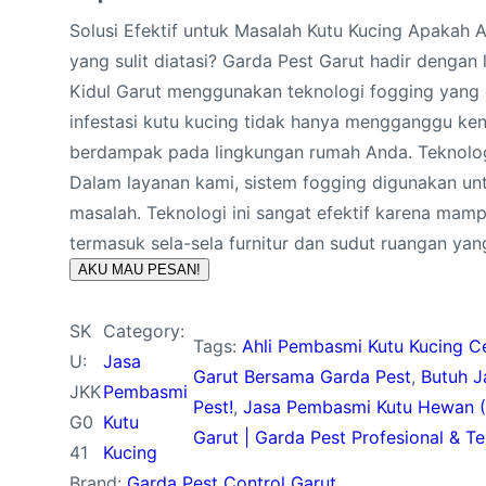
Solusi Efektif untuk Masalah Kutu Kucing Apakah
yang sulit diatasi? Garda Pest Garut hadir denga
Kidul Garut menggunakan teknologi fogging yang
infestasi kutu kucing tidak hanya mengganggu ke
berdampak pada lingkungan rumah Anda. Teknolo
Dalam layanan kami, sistem fogging digunakan un
masalah. Teknologi ini sangat efektif karena mamp
termasuk sela-sela furnitur dan sudut ruangan y
AKU MAU PESAN!
SK
Category:
Tags:
Ahli Pembasmi Kutu Kucing 
U:
Jasa
Garut Bersama Garda Pest
, 
Butuh J
JKK
Pembasmi
Pest!
, 
Jasa Pembasmi Kutu Hewan (
G0
Kutu
Garut | Garda Pest Profesional & T
41
Kucing
Brand:
Garda Pest Control Garut