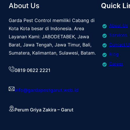
About Us
Quick Li
Garda Pest Control memiliki Cabang di
About Us
Kota Kota besar di Indonesia. Area
Services
Layanan Kami: JABODETABEK, Jawa
Barat, Jawa Tengah, Jawa Timur, Bali,
Contact U
Sumatera, Kalimantan, Sulawesi, Batam.
Blog
Career
0819 0622 2221
info@gardapestgarut.web.id
Perum Griya Zakira – Garut