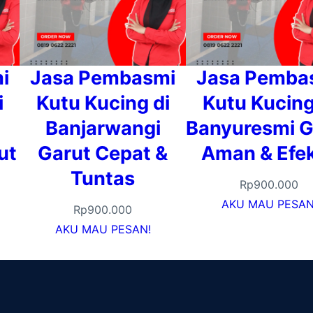
i
Jasa Pembasmi
Jasa Pemba
i
Kutu Kucing di
Kutu Kucing
Banjarwangi
Banyuresmi G
ut
Garut Cepat &
Aman & Efek
Tuntas
Rp
900.000
AKU MAU PESAN
Rp
900.000
AKU MAU PESAN!