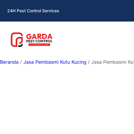
Lewati
24H Pest Control Services
ke
konten
Beranda
/
Jasa Pembasmi Kutu Kucing
/ Jasa Pembasmi Kut