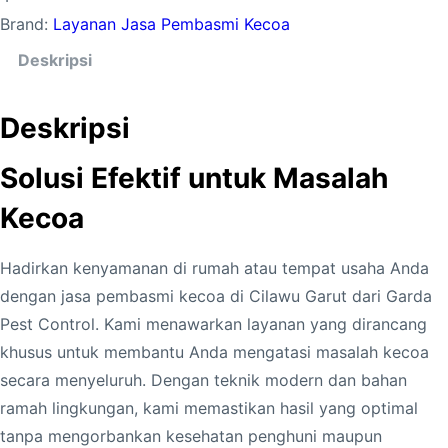
Brand:
Layanan Jasa Pembasmi Kecoa
a
P
Deskripsi
e
m
Deskripsi
b
a
Solusi Efektif untuk Masalah
s
Kecoa
m
i
Hadirkan kenyamanan di rumah atau tempat usaha Anda
K
dengan jasa pembasmi kecoa di Cilawu Garut dari Garda
e
Pest Control. Kami menawarkan layanan yang dirancang
c
khusus untuk membantu Anda mengatasi masalah kecoa
o
secara menyeluruh. Dengan teknik modern dan bahan
a
ramah lingkungan, kami memastikan hasil yang optimal
d
tanpa mengorbankan kesehatan penghuni maupun
i