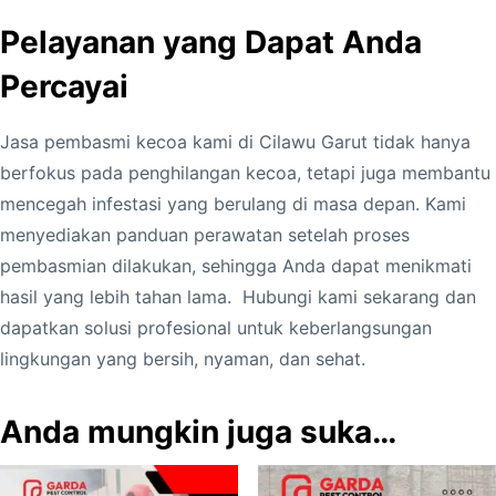
t
Pelayanan yang Dapat Anda
a
Percayai
s
T
Jasa pembasmi kecoa kami di Cilawu Garut tidak hanya
e
berfokus pada penghilangan kecoa, tetapi juga membantu
r
mencegah infestasi yang berulang di masa depan. Kami
j
menyediakan panduan perawatan setelah proses
a
pembasmian dilakukan, sehingga Anda dapat menikmati
m
hasil yang lebih tahan lama. Hubungi kami sekarang dan
i
dapatkan solusi profesional untuk keberlangsungan
n
lingkungan yang bersih, nyaman, dan sehat.
Anda mungkin juga suka…