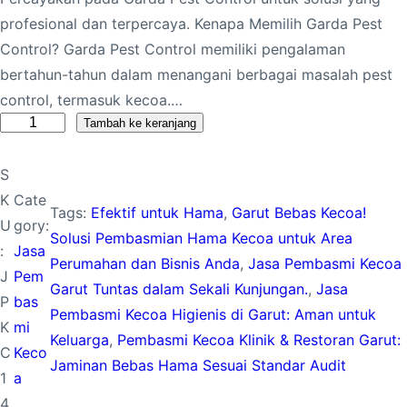
profesional dan terpercaya. Kenapa Memilih Garda Pest
Control? Garda Pest Control memiliki pengalaman
bertahun-tahun dalam menangani berbagai masalah pest
control, termasuk kecoa.…
K
Tambah ke keranjang
u
S
a
K
Cate
n
Tags:
Efektif untuk Hama
, 
Garut Bebas Kecoa!
U
gory:
t
Solusi Pembasmian Hama Kecoa untuk Area
:
Jasa
i
Perumahan dan Bisnis Anda
, 
Jasa Pembasmi Kecoa
J
Pem
t
Garut Tuntas dalam Sekali Kunjungan.
, 
Jasa
P
bas
a
Pembasmi Kecoa Higienis di Garut: Aman untuk
K
mi
s
Keluarga
, 
Pembasmi Kecoa Klinik & Restoran Garut:
C
Keco
J
Jaminan Bebas Hama Sesuai Standar Audit
1
a
a
4
s