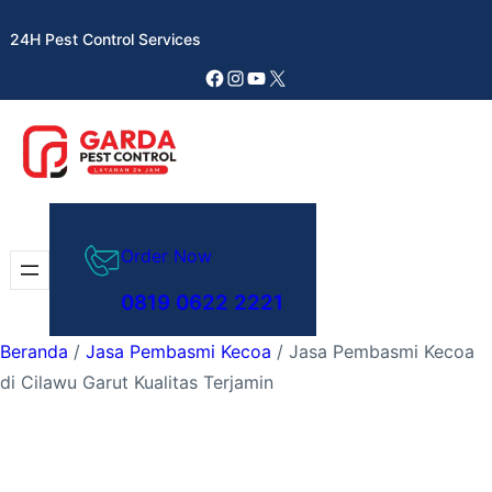
Lewati
24H Pest Control Services
ke
konten
Facebook
Instagram
YouTube
X
Order Now
0819 0622 2221
Beranda
/
Jasa Pembasmi Kecoa
/ Jasa Pembasmi Kecoa
di Cilawu Garut Kualitas Terjamin