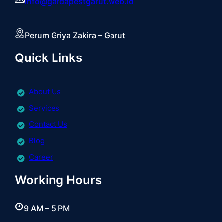
info@gardapestgarut.web.id
Perum Griya Zakira – Garut
Quick Links
About Us
Services
Contact Us
Blog
Career
Working Hours
9 AM – 5 PM