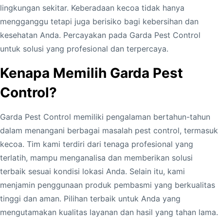
lingkungan sekitar. Keberadaan kecoa tidak hanya
C
mengganggu tetapi juga berisiko bagi kebersihan dan
i
kesehatan Anda. Percayakan pada Garda Pest Control
l
untuk solusi yang profesional dan terpercaya.
a
w
Kenapa Memilih Garda Pest
u
Control?
G
a
Garda Pest Control memiliki pengalaman bertahun-tahun
r
dalam menangani berbagai masalah pest control, termasuk
u
kecoa. Tim kami terdiri dari tenaga profesional yang
t
terlatih, mampu menganalisa dan memberikan solusi
K
terbaik sesuai kondisi lokasi Anda. Selain itu, kami
u
menjamin penggunaan produk pembasmi yang berkualitas
a
tinggi dan aman. Pilihan terbaik untuk Anda yang
l
mengutamakan kualitas layanan dan hasil yang tahan lama.
i