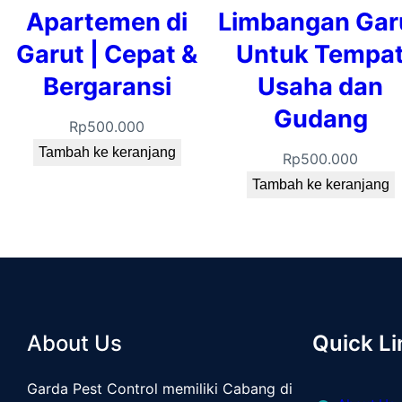
Apartemen di
Limbangan Gar
Garut | Cepat &
Untuk Tempa
Bergaransi
Usaha dan
Gudang
Rp
500.000
Tambah ke keranjang
Rp
500.000
Tambah ke keranjang
About Us
Quick Li
Garda Pest Control memiliki Cabang di