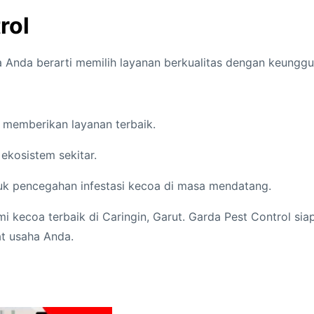
a
rol
d
i
C
Anda berarti memilih layanan berkualitas dengan keunggul
a
r
i
p memberikan layanan terbaik.
n
kosistem sekitar.
g
i
uk pencegahan infestasi kecoa di masa mendatang.
n
G
 kecoa terbaik di Caringin, Garut. Garda Pest Control siap
a
t usaha Anda.
r
u
t