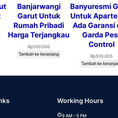
ut
Banjarwangi
Banyuresmi G
t
Garut Untuk
Untuk Apart
Rumah Pribadi
Ada Garansi 
Harga Terjangkau
Garda Pes
Control
Rp
500.000
Tambah ke keranjang
Rp
500.000
Tambah ke keranja
nks
Working Hours
9 AM – 5 PM