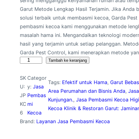
sering mengganggu kenyamanan rumah atau tempa
Garut Metode Lengkap Hasil Terjamin. Jika Anda b
solusi terbaik untuk membasmi kecoa, Garda Pest
pembasmi kecoa kami menggunakan metode lengkap
masalah hama ini. Mengandalkan teknologi moder
hasil yang terjamin untuk setiap pelanggan. Met
Garda Pest Control, kami menerapkan metode ya
K
Tambah ke keranjang
u
SK
Categor
a
Tags:
Efektif untuk Hama
, 
Garut Bebas
U:
y:
Jasa
n
Area Perumahan dan Bisnis Anda
, 
Jasa
JP
Pembas
t
Kunjungan.
, 
Jasa Pembasmi Kecoa Higie
KC
mi
i
Kecoa Klinik & Restoran Garut: Jamin
6
Kecoa
t
Brand:
Layanan Jasa Pembasmi Kecoa
a
s