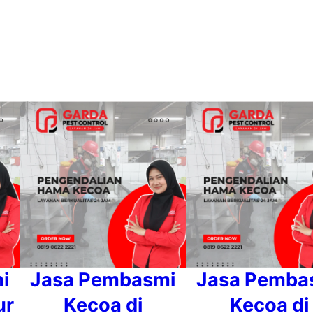
i
l
T
e
r
j
a
m
i
n
i
Jasa Pembasmi
Jasa Pemba
ur
Kecoa di
Kecoa di