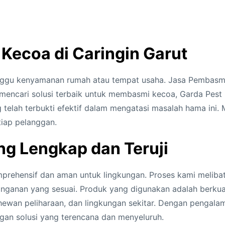
J
a
s
a
 Kecoa di Caringin Garut
P
e
nggu kenyamanan rumah atau tempat usaha. Jasa Pembasmi
m
g mencari solusi terbaik untuk membasmi kecoa, Garda Pes
b
lah terbukti efektif dalam mengatasi masalah hama ini.
a
tiap pelanggan.
s
m
g Lengkap dan Teruji
i
K
rehensif dan aman untuk lingkungan. Proses kami melibat
e
 penanganan yang sesuai. Produk yang digunakan adalah berku
c
 hewan peliharaan, dan lingkungan sekitar. Dengan penga
o
engan solusi yang terencana dan menyeluruh.