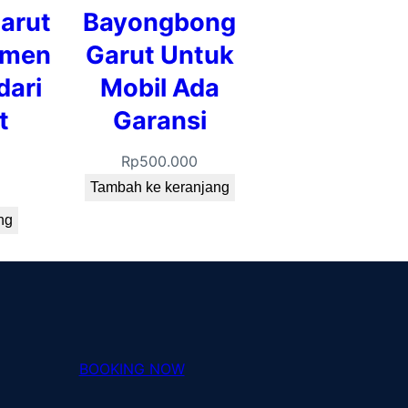
arut
Bayongbong
emen
Garut Untuk
dari
Mobil Ada
t
Garansi
Rp
500.000
Tambah ke keranjang
ng
BOOKING NOW