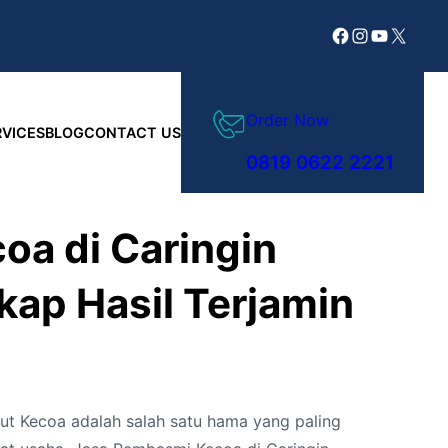
Facebook
Instagram
YouTube
X
Order Now
RVICES
BLOG
CONTACT US
0819 0622 2221
a di Caringin
ap Hasil Terjamin
rut Kecoa adalah salah satu hama yang paling