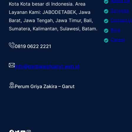
About Us
Kota Kota besar di Indonesia. Area
Services
Layanan Kami: JABODETABEK, Jawa
Barat, Jawa Tengah, Jawa Timur, Bali,
Contact U
Sumatera, Kalimantan, Sulawesi, Batam.
Blog
Career
0819 0622 2221
info@gardapestgarut.web.id
Perum Griya Zakira – Garut
Facebook
Twitter
YouTube
Instagram