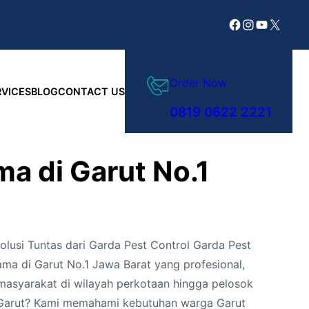
Facebook
Instagram
YouTube
X
Order Now
RVICES
BLOG
CONTACT US
0819 0622 2221
a di Garut No.1
lusi Tuntas dari Garda Pest Control Garda Pest
ma di Garut No.1 Jawa Barat yang profesional,
masyarakat di wilayah perkotaan hingga pelosok
 Garut? Kami memahami kebutuhan warga Garut