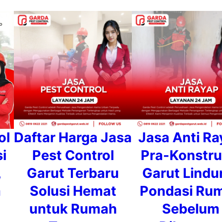
ol
Daftar Harga Jasa
Jasa Anti R
si
Pest Control
Pra-Konstru
,
Garut Terbaru
Garut Lindu
a
Solusi Hemat
Pondasi Ru
untuk Rumah
Sebelum