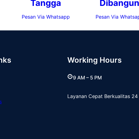
Tangga
Dibangu
Pesan Via Whatsapp
Pesan Via Whatsa
nks
Working Hours
9 AM – 5 PM
Layanan Cepat Berkualitas 24
s