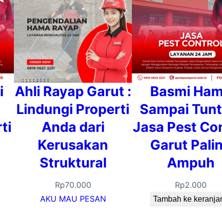
i
Ahli Rayap Garut :
Basmi Ha
Lindungi Properti
Sampai Tunt
ti
Anda dari
Jasa Pest Con
Kerusakan
Garut Pali
Struktural
Ampuh
Rp
70.000
Rp
2.000
AKU MAU PESAN
Tambah ke keranja