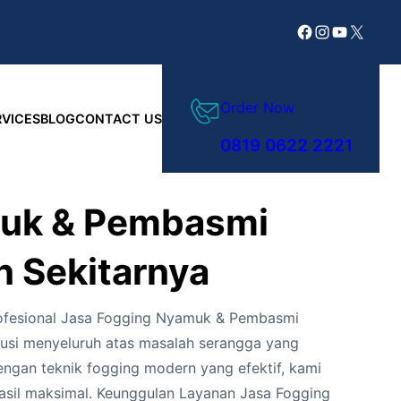
Facebook
Instagram
YouTube
X
Order Now
RVICES
BLOG
CONTACT US
0819 0622 2221
muk & Pembasmi
n Sekitarnya
rofesional Jasa Fogging Nyamuk & Pembasmi
lusi menyeluruh atas masalah serangga yang
gan teknik fogging modern yang efektif, kami
sil maksimal. Keunggulan Layanan Jasa Fogging