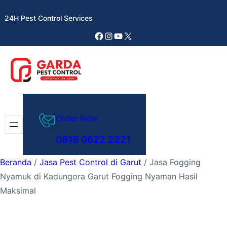
Lewati
24H Pest Control Services
ke
konten
Facebook
Instagram
YouTube
X
Order Now
0819 0622 2221
Beranda
/
Jasa Pest Control di Garut
/ Jasa Fogging
Nyamuk di Kadungora Garut Fogging Nyaman Hasil
Maksimal