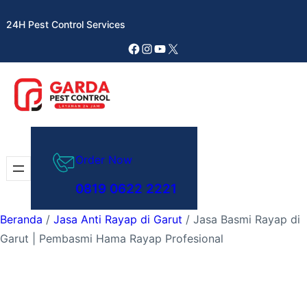
Lewati
24H Pest Control Services
ke
konten
Facebook
Instagram
YouTube
X
Order Now
0819 0622 2221
Beranda
/
Jasa Anti Rayap di Garut
/ Jasa Basmi Rayap di
Garut | Pembasmi Hama Rayap Profesional