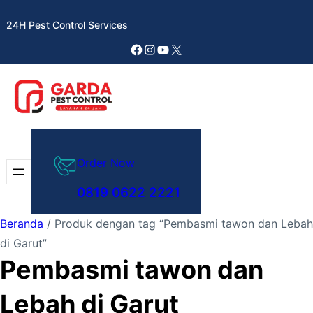
Lewati
24H Pest Control Services
ke
konten
Facebook
Instagram
YouTube
X
Order Now
0819 0622 2221
Beranda
/ Produk dengan tag “Pembasmi tawon dan Lebah
di Garut”
Pembasmi tawon dan
Lebah di Garut