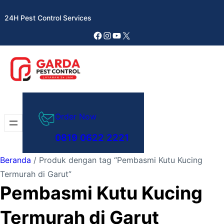
Lewati
24H Pest Control Services
ke
konten
Facebook
Instagram
YouTube
X
Order Now
0819 0622 2221
Beranda
/ Produk dengan tag “Pembasmi Kutu Kucing
Termurah di Garut”
Pembasmi Kutu Kucing
Termurah di Garut