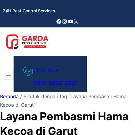
Lewati
24H Pest Control Services
ke
konten
Facebook
Instagram
YouTube
X
Order Now
0819 0622 2221
Beranda
/ Produk dengan tag “Layana Pembasmi Hama
Kecoa di Garut”
Layana Pembasmi Hama
Kecoa di Garut