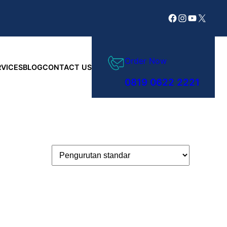
Facebook
Instagram
YouTube
X
Order Now
RVICES
BLOG
CONTACT US
0819 0622 2221