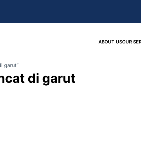
ABOUT US
OUR SE
i garut”
cat di garut