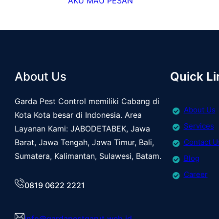
AKU MAU PESAN
About Us
Quick Li
Garda Pest Control memiliki Cabang di
About Us
Kota Kota besar di Indonesia. Area
Services
Layanan Kami: JABODETABEK, Jawa
Barat, Jawa Tengah, Jawa Timur, Bali,
Contact U
Sumatera, Kalimantan, Sulawesi, Batam.
Blog
Career
0819 0622 2221
info@gardapestgarut.web.id