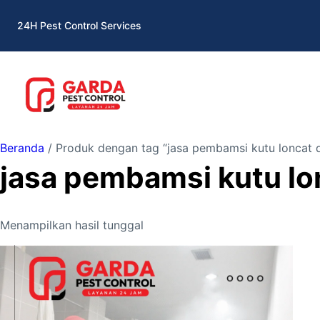
Lewati
24H Pest Control Services
ke
konten
Beranda
/ Produk dengan tag “jasa pembamsi kutu loncat d
jasa pembamsi kutu lon
Menampilkan hasil tunggal