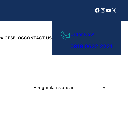
Facebook
Instagram
YouTube
X
Order Now
RVICES
BLOG
CONTACT US
0819 0622 2221