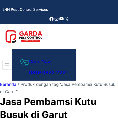
Lewati
24H Pest Control Services
ke
konten
Facebook
Instagram
YouTube
X
Order Now
0819 0622 2221
Beranda
/ Produk dengan tag “Jasa Pembamsi Kutu Busuk
di Garut”
Jasa Pembamsi Kutu
Busuk di Garut